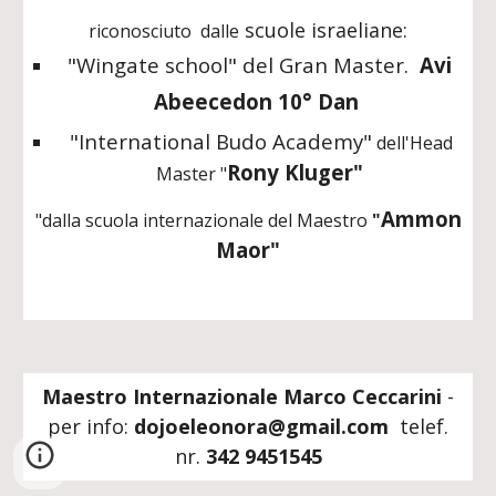
scuole israeliane:
riconosciuto
dalle
"Wingate school" del
Gran Master.
Avi
Abeecedon 10° Dan
"I
nternational
B
udo
A
cademy
"
dell'Head
Rony Kluger"
Master "
Ammon
"dalla scuola internazionale del Maestro
"
Maor"
Maestro Internazionale Marco Ceccarini
-
p
er info:
dojoeleonora@gmail.com
telef
.
nr.
342 9451545